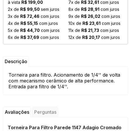
à vista
R$ 199,00
7x de
R$ 32,61
com juros
2x de
R$ 99,50
sem juros
8x de
R$ 28,91
com juros
3x de
R$ 72,46
com juros
9x de
R$ 26,02
com juros
4x de
R$ 55,15
com juros
10x de
R$ 23,61
com juros
5x de
R$ 44,70
com juros
11x de
R$ 21,73
com juros
6x de
R$ 37,69
com juros
12x de
R$ 20,17
com juros
Descrição
Torneira para filtro. Acionamento de 1/4'' de volta
com mecanismo cerâmico de alta performance.
Entrada para filtro de 1/4''.
Avaliações
Perguntas
Torneira Para Filtro Parede 1147 Adagio Cromado