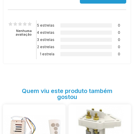
5 estrelas
0
Nenhuma
4 estrelas
0
avaliação
3 estrelas
0
2 estrelas
0
1 estrela
0
Quem viu este produto também
gostou