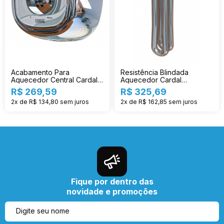
Acabamento Para
Resistência Blindada
Aquecedor Central Cardal
Aquecedor Cardal
Cr Ac214
Individual 3t Re-124/2
R$ 269,59
R$ 325,69
2x de R$ 134,80
sem juros
2x de R$ 162,85
sem juros
Fique por dentro das
novidade e promoções