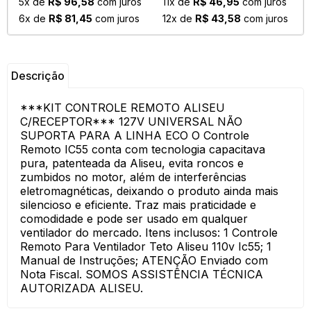
5x de
R$ 96,58
com juros
11x de
R$ 46,95
com juros
6x de
R$ 81,45
com juros
12x de
R$ 43,58
com juros
Descrição
***KIT CONTROLE REMOTO ALISEU
C/RECEPTOR*** 127V UNIVERSAL NÃO
SUPORTA PARA A LINHA ECO O Controle
Remoto IC55 conta com tecnologia capacitava
pura, patenteada da Aliseu, evita roncos e
zumbidos no motor, além de interferências
eletromagnéticas, deixando o produto ainda mais
silencioso e eficiente. Traz mais praticidade e
comodidade e pode ser usado em qualquer
ventilador do mercado. Itens inclusos: 1 Controle
Remoto Para Ventilador Teto Aliseu 110v Ic55; 1
Manual de Instruções; ATENÇÃO Enviado com
Nota Fiscal. SOMOS ASSISTÊNCIA TÉCNICA
AUTORIZADA ALISEU.