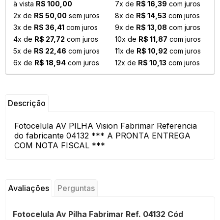
à vista
R$ 100,00
7x de
R$ 16,39
com juros
2x de
R$ 50,00
sem juros
8x de
R$ 14,53
com juros
3x de
R$ 36,41
com juros
9x de
R$ 13,08
com juros
4x de
R$ 27,72
com juros
10x de
R$ 11,87
com juros
5x de
R$ 22,46
com juros
11x de
R$ 10,92
com juros
6x de
R$ 18,94
com juros
12x de
R$ 10,13
com juros
Descrição
Fotocelula AV PILHA Vision Fabrimar Referencia
do fabricante 04132 *** A PRONTA ENTREGA
COM NOTA FISCAL ***
Avaliações
Perguntas
Fotocelula Av Pilha Fabrimar Ref. 04132 Cód