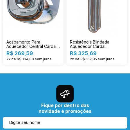
Acabamento Para
Resistência Blindada
Aquecedor Central Cardal
Aquecedor Cardal
Cr Ac214
Individual 3t Re-124/2
R$ 269,59
R$ 325,69
2x de R$ 134,80
sem juros
2x de R$ 162,85
sem juros
Fique por dentro das
novidade e promoções