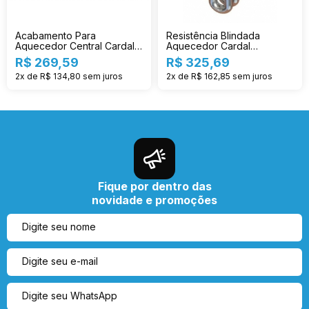
Acabamento Para
Resistência Blindada
Aquecedor Central Cardal
Aquecedor Cardal
Cr Ac214
Individual 3t Re-124/2
R$ 269,59
R$ 325,69
2x de R$ 134,80
sem juros
2x de R$ 162,85
sem juros
Fique por dentro das
novidade e promoções