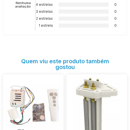
Nenhuma
4 estrelas
0
avaliação
3 estrelas
0
2 estrelas
0
1 estrela
0
Quem viu este produto também
gostou