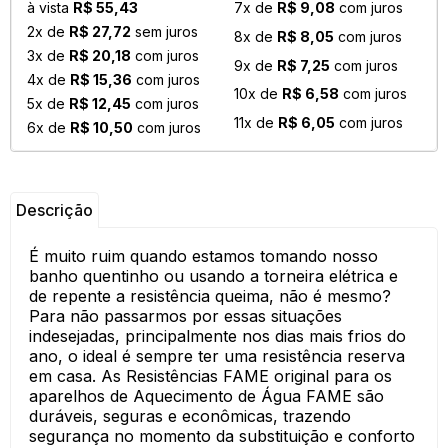
à vista
R$ 55,43
7x de
R$ 9,08
com juros
2x de
R$ 27,72
sem juros
8x de
R$ 8,05
com juros
3x de
R$ 20,18
com juros
9x de
R$ 7,25
com juros
4x de
R$ 15,36
com juros
10x de
R$ 6,58
com juros
5x de
R$ 12,45
com juros
11x de
R$ 6,05
com juros
6x de
R$ 10,50
com juros
Descrição
É muito ruim quando estamos tomando nosso
banho quentinho ou usando a torneira elétrica e
de repente a resistência queima, não é mesmo?
Para não passarmos por essas situações
indesejadas, principalmente nos dias mais frios do
ano, o ideal é sempre ter uma resistência reserva
em casa. As Resistências FAME original para os
aparelhos de Aquecimento de Água FAME são
duráveis, seguras e econômicas, trazendo
segurança no momento da substituição e conforto