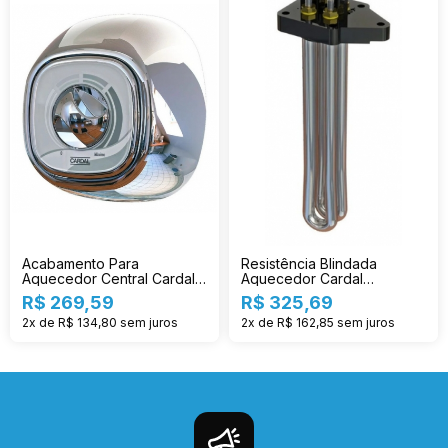
Acabamento Para
Resistência Blindada
Aquecedor Central Cardal
Aquecedor Cardal
Cr Ac214
Individual 3t Re-124/2
R$ 269,59
R$ 325,69
2x de R$ 134,80
sem juros
2x de R$ 162,85
sem juros