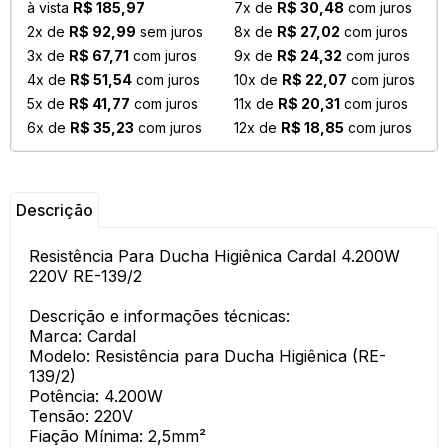
à vista
R$ 185,97
7x de
R$ 30,48
com juros
2x de
R$ 92,99
sem juros
8x de
R$ 27,02
com juros
3x de
R$ 67,71
com juros
9x de
R$ 24,32
com juros
4x de
R$ 51,54
com juros
10x de
R$ 22,07
com juros
5x de
R$ 41,77
com juros
11x de
R$ 20,31
com juros
6x de
R$ 35,23
com juros
12x de
R$ 18,85
com juros
Descrição
Resistência Para Ducha Higiênica Cardal 4.200W
220V RE-139/2
Descrição e informações técnicas:
Marca: Cardal
Modelo: Resistência para Ducha Higiênica (RE-
139/2)
Potência: 4.200W
Tensão: 220V
Fiação Mínima: 2,5mm²