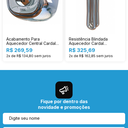
Acabamento Para
Resistência Blindada
Aquecedor Central Cardal
Aquecedor Cardal
Cr Ac214
Individual 3t Re-124/2
R$ 269,59
R$ 325,69
2x de R$ 134,80
sem juros
2x de R$ 162,85
sem juros
Fique por dentro das
novidade e promoções