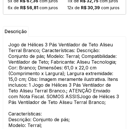
5x de
R$ 67,36
com juros
11x de
R$ 32,75
com juros
6x de
R$ 56,81
com juros
12x de
R$ 30,39
com juros
Descrição
Jogo de Hélices 3 Pás Ventilador de Teto Aliseu
Terral Branco; Características: Descrição:
Conjunto de pás; Modelo: Terral; Compatibilidade:
Ventilador de Teto; Fabricante: Aliseu Tecnologia;
Cor: Branco; Dimensões: 61,0 x 22,0 cm
(Comprimento x Largura); Largura extremidade:
15,0 cm; Obs: Imagem meramente ilustrativa. Itens
inclusos: 1 Jogo de Hélices 3 Pás Ventilador de
Teto Aliseu Terral Branco.; ATENÇÃO Enviado
com Nota Fiscal. SOMOS ASSISJogo de Hélices 3
Pás Ventilador de Teto Aliseu Terral Branco;
Características:
Descrição: Conjunto de pás;
Modelo: Terral;