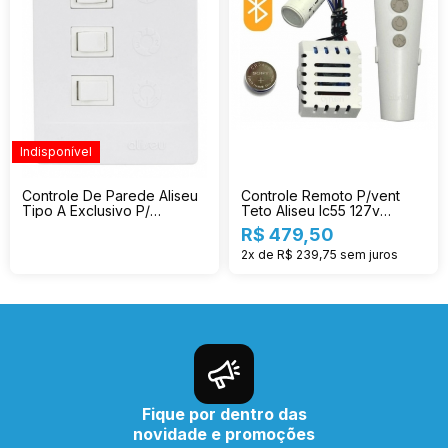
Indisponível
Controle De Parede Aliseu
Controle Remoto P/vent
Tipo A Exclusivo P/
Teto Aliseu Ic55 127v
Receptor Ic55
Bluetooth
R$ 479,50
2x de R$ 239,75
sem juros
Fique por dentro das
novidade e promoções