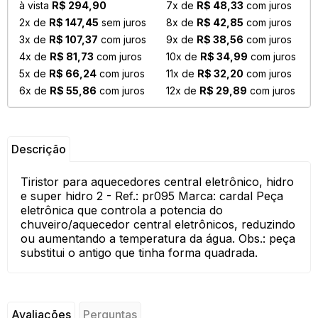
à vista
R$ 294,90
7x de
R$ 48,33
com juros
2x de
R$ 147,45
sem juros
8x de
R$ 42,85
com juros
3x de
R$ 107,37
com juros
9x de
R$ 38,56
com juros
4x de
R$ 81,73
com juros
10x de
R$ 34,99
com juros
5x de
R$ 66,24
com juros
11x de
R$ 32,20
com juros
6x de
R$ 55,86
com juros
12x de
R$ 29,89
com juros
Descrição
Tiristor para aquecedores central eletrônico, hidro
e super hidro 2 - Ref.: pr095 Marca: cardal Peça
eletrônica que controla a potencia do
chuveiro/aquecedor central eletrônicos, reduzindo
ou aumentando a temperatura da água. Obs.: peça
substitui o antigo que tinha forma quadrada.
Avaliações
Perguntas