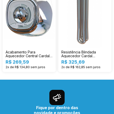
Acabamento Para
Resistência Blindada
Aquecedor Central Cardal
Aquecedor Cardal
Cr Ac214
Individual 3t Re-124/2
R$ 269,59
R$ 325,69
2x de R$ 134,80
sem juros
2x de R$ 162,85
sem juros
Fique por dentro das
novidade e promoções