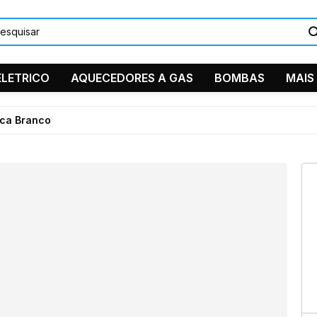
LETRICO
AQUECEDORES A GAS
BOMBAS
MAIS
DUCHAS/C
nca Branco
PEÇAS EM
TORNEIRA
11 9884
Ventilador 
11 2361-
suporte
Instagra