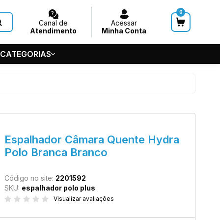
0
Canal de
Acessar
Atendimento
Minha Conta
 CATEGORIAS
HUVEIROS
 GERAL
S
5-5686
Espalhador Câmara Quente Hydra
de Teto
Polo Branca Branco
7545
@acquasystems.com.br
Código no site:
2201592
SKU:
espalhador polo plus
Visualizar avaliações
m