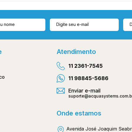
e
Atendimento
11 2361-7545
co
11 98845-5686
Enviar e-mail
suporte@acquasystems.com.b
Onde estamos
Avenida José Joaquim Seabr