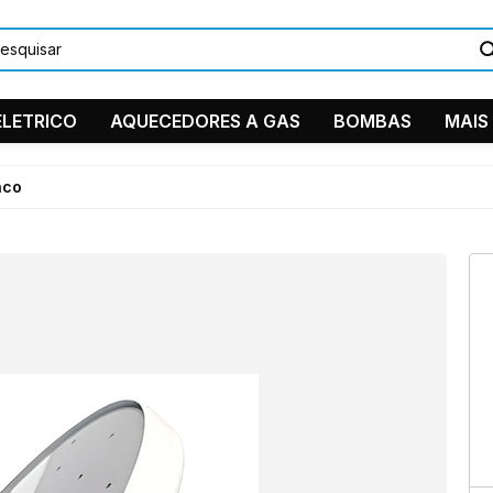
LETRICO
AQUECEDORES A GAS
BOMBAS
MAIS
DUCHAS/C
nco
PEÇAS EM
TORNEIRA
11 9884
Ventilador 
11 2361-
suporte
Instagra