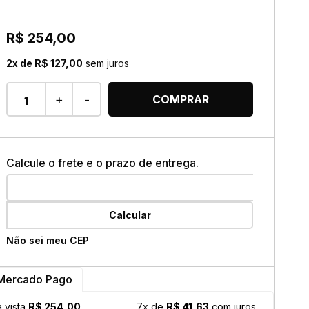
ok
R$ 254,00
2x de R$ 127,00
sem juros
+
-
COMPRAR
Calcule o frete e o prazo de entrega.
Calcular
Não sei meu CEP
Mercado Pago
à vista
R$ 254,00
7x de
R$ 41,63
com juros