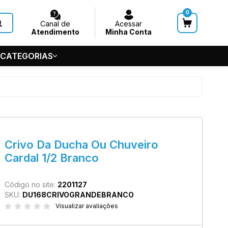
0
Canal de
Acessar
Atendimento
Minha Conta
 CATEGORIAS
HUVEIROS
 GERAL
S
5-5686
Crivo Da Ducha Ou Chuveiro
de Teto
Cardal 1/2 Branco
7545
@acquasystems.com.br
Código no site:
2201127
SKU:
DU168CRIVOGRANDEBRANCO
Visualizar avaliações
m