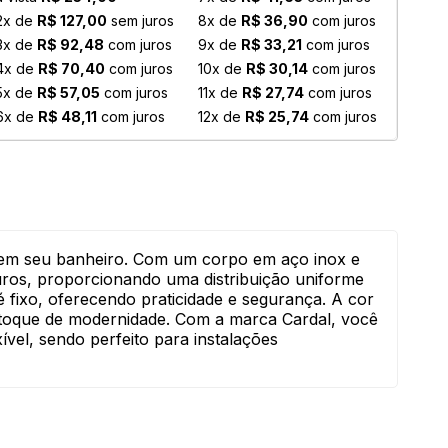
2x de
R$ 127,00
sem juros
8x de
R$ 36,90
com juros
3x de
R$ 92,48
com juros
9x de
R$ 33,21
com juros
4x de
R$ 70,40
com juros
10x de
R$ 30,14
com juros
5x de
R$ 57,05
com juros
11x de
R$ 27,74
com juros
6x de
R$ 48,11
com juros
12x de
R$ 25,74
com juros
a em seu banheiro. Com um corpo em aço inox e
furos, proporcionando uma distribuição uniforme
 fixo, oferecendo praticidade e segurança. A cor
toque de modernidade. Com a marca Cardal, você
vel, sendo perfeito para instalações