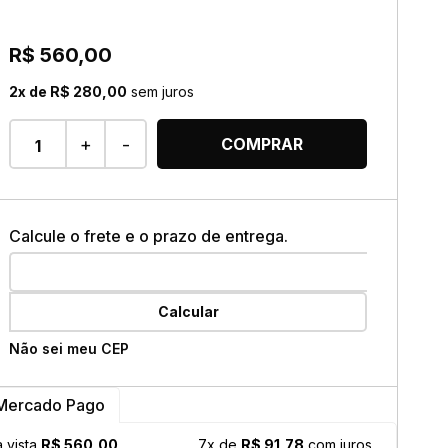
ok
R$ 560,00
2x de R$ 280,00
sem juros
+
-
COMPRAR
Calcule o frete e o prazo de entrega.
Calcular
Não sei meu CEP
Mercado Pago
à vista
R$ 560,00
7x de
R$ 91,78
com juros