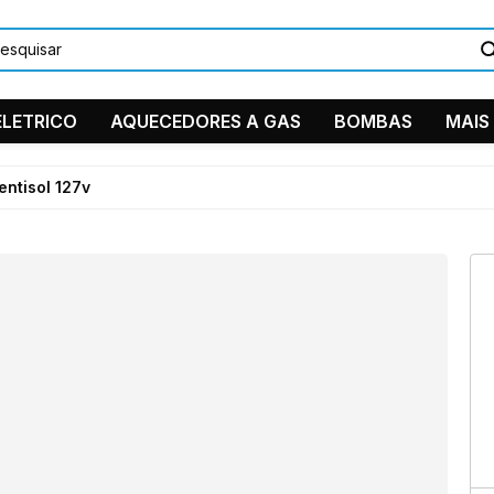
LETRICO
AQUECEDORES A GAS
BOMBAS
MAIS
DUCHAS/C
entisol 127v
PEÇAS EM
TORNEIRA
11 9884
Ventilador 
11 2361-
suporte
Instagra