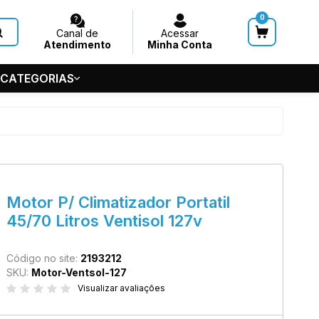
0
Canal de
Acessar
Atendimento
Minha Conta
 CATEGORIAS
HUVEIROS
 GERAL
S
5-5686
Motor P/ Climatizador Portatil
de Teto
45/70 Litros Ventisol 127v
7545
@acquasystems.com.br
Código no site:
2193212
SKU:
Motor-Ventsol-127
Visualizar avaliações
m