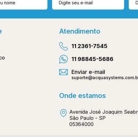
e
Atendimento
11 2361-7545
co
11 98845-5686
Enviar e-mail
suporte@acquasystems.com.b
Onde estamos
Avenida José Joaquim Seabr
São Paulo - SP
05364000