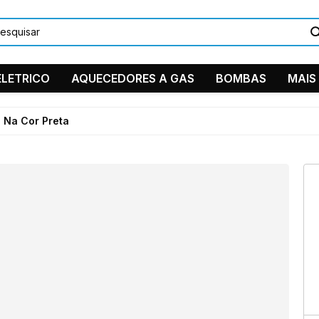
LETRICO
AQUECEDORES A GAS
BOMBAS
MAIS
DUCHAS/C
 Na Cor Preta
PEÇAS EM
TORNEIRA
11 9884
Ventilador 
11 2361-
suporte
Instagra