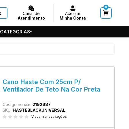
0
Canal de
Acessar
Atendimento
Minha Conta
 CATEGORIAS
HUVEIROS
 GERAL
S
5-5686
Cano Haste Com 25cm P/
de Teto
Ventilador De Teto Na Cor Preta
7545
@acquasystems.com.br
Código no site:
2192687
SKU:
HASTEBLACKUNIVERSAL
Visualizar avaliações
m