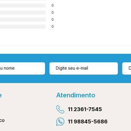
0
0
0
0
e
Atendimento
11 2361-7545
co
11 98845-5686