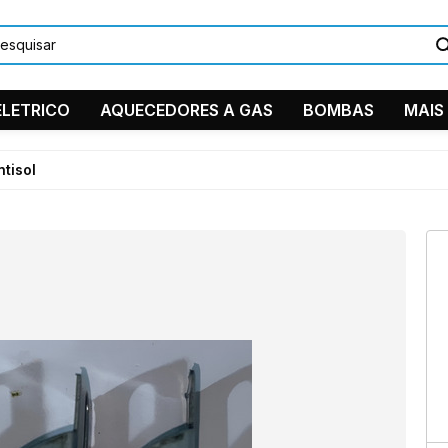
LETRICO
AQUECEDORES A GAS
BOMBAS
MAIS
DUCHAS/C
ntisol
PEÇAS EM
TORNEIRA
11 9884
Ventilador 
11 2361-
suporte
Instagra