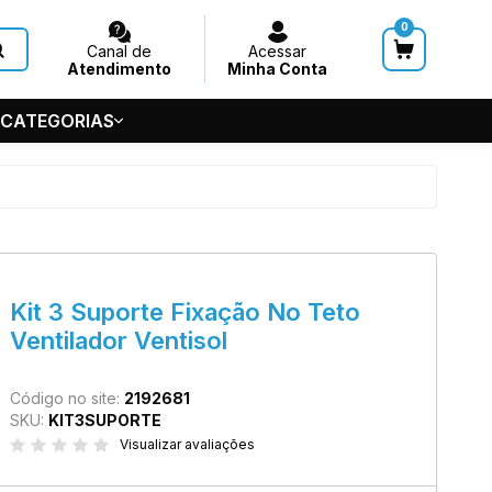
0
Canal de
Acessar
Atendimento
Minha Conta
 CATEGORIAS
HUVEIROS
 GERAL
S
5-5686
Kit 3 Suporte Fixação No Teto
de Teto
Ventilador Ventisol
7545
@acquasystems.com.br
Código no site:
2192681
SKU:
KIT3SUPORTE
Visualizar avaliações
m