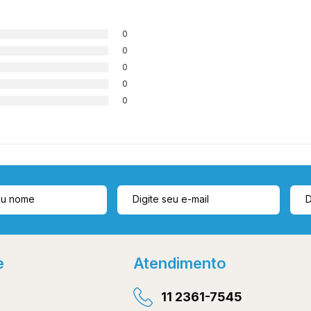
0
0
0
0
0
e
Atendimento
11 2361-7545