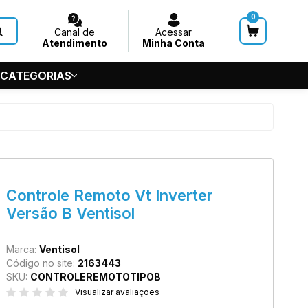
0
Canal de
Acessar
Atendimento
Minha Conta
 CATEGORIAS
HUVEIROS
 GERAL
S
5-5686
Controle Remoto Vt Inverter
de Teto
Versão B Ventisol
7545
@acquasystems.com.br
Marca:
Ventisol
Código no site:
2163443
SKU:
CONTROLEREMOTOTIPOB
Visualizar avaliações
m