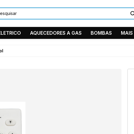
LETRICO
AQUECEDORES A GAS
BOMBAS
MAIS
DUCHAS/C
ol
PEÇAS EM
TORNEIRA
11 9884
Ventilador 
11 2361-
suporte
Instagra