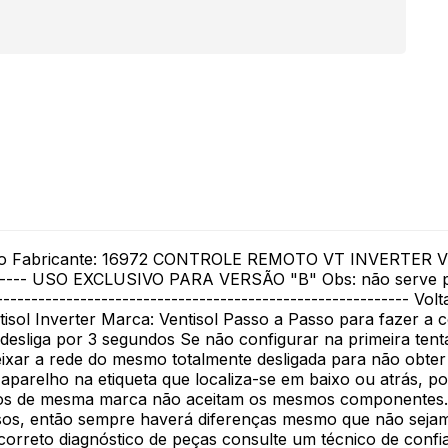
do Fabricante: 16972 CONTROLE REMOTO VT INVERTER VERSÃO
----------- USO EXCLUSIVO PARA VERSÃO "B" Obs: não serve
------------------------------------------------------------ 
isol Inverter Marca: Ventisol Passo a Passo para fazer a c
ga/desliga por 3 segundos Se não configurar na primeira te
ixar a rede do mesmo totalmente desligada para não obter
parelho na etiqueta que localiza-se em baixo ou atrás, p
os de mesma marca não aceitam os mesmos componentes. A
ssos, então sempre haverá diferenças mesmo que não sejam 
correto diagnóstico de peças consulte um técnico de confi