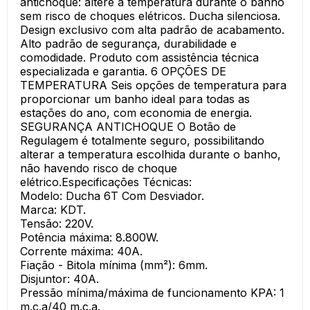
antichoque: altere a temperatura durante o banho
sem risco de choques elétricos. Ducha silenciosa.
Design exclusivo com alta padrão de acabamento.
Alto padrão de segurança, durabilidade e
comodidade. Produto com assistência técnica
especializada e garantia. 6 OPÇÕES DE
TEMPERATURA Seis opções de temperatura para
proporcionar um banho ideal para todas as
estações do ano, com economia de energia.
SEGURANÇA ANTICHOQUE O Botão de
Regulagem é totalmente seguro, possibilitando
alterar a temperatura escolhida durante o banho,
não havendo risco de choque
elétrico.Especificações Técnicas:
Modelo: Ducha 6T Com Desviador.
Marca: KDT.
Tensão: 220V.
Potência máxima: 8.800W.
Corrente máxima: 40A.
Fiação - Bitola mínima (mm²): 6mm.
Disjuntor: 40A.
Pressão mínima/máxima de funcionamento KPA: 1
m.c.a/40 m.c.a.