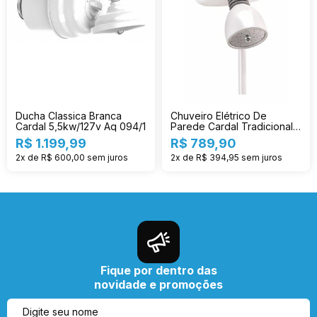
Ducha Classica Branca
Chuveiro Elétrico De
Cardal 5,5kw/127v Aq 094/1
Parede Cardal Tradicional
Florenza Branco 5.5kw 127v
R$ 1.199,99
R$ 789,90
2x de R$ 600,00
sem juros
2x de R$ 394,95
sem juros
Fique por dentro das
novidade e promoções