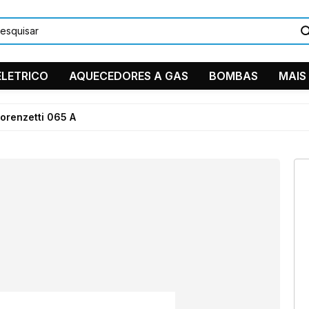
LETRICO
AQUECEDORES A GAS
BOMBAS
MAIS
DUCHAS/C
orenzetti 065 A
PEÇAS EM
TORNEIRA
11 9884
Ventilador 
11 2361-
suporte
Instagra