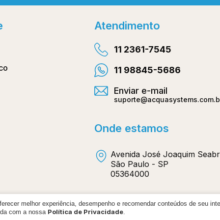
e
Atendimento
11 2361-7545
co
11 98845-5686
Enviar e-mail
suporte@acquasystems.com.b
Onde estamos
Avenida José Joaquim Seabr
São Paulo - SP
05364000
oferecer melhor experiência, desempenho e recomendar conteúdos de seu int
Política de Privacidade
orda com a nossa
.