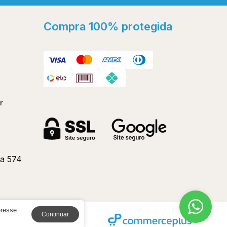
Compra 100% protegida
r
a 574
eresse.
Continuar