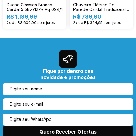
Ducha Classica Branca
Chuveiro Elétrico De
Cardal 5,5kw/127v Aq 094/1
Parede Cardal Tradicional
Florenza Branco 5.5kw 127v
R$ 1.199,99
R$ 789,90
2x de R$ 600,00
sem juros
2x de R$ 394,95
sem juros
Fique por dentro das
novidade e promoções