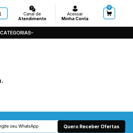
0
Canal de
Acessar
Atendimento
Minha Conta
 CATEGORIAS
HUVEIROS
 GERAL
S
a.
5-5686
de Teto
7545
@acquasystems.com.br
m