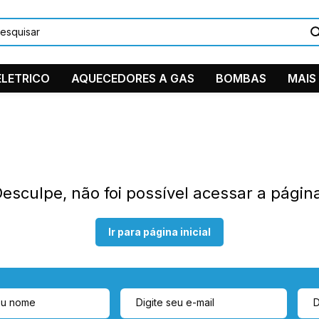
LETRICO
AQUECEDORES A GAS
BOMBAS
MAIS
DUCHAS/C
PEÇAS EM
TORNEIRA
esculpe, não foi possível acessar a págin
11 9884
Ventilador 
11 2361-
Ir para página inicial
suporte
Instagra