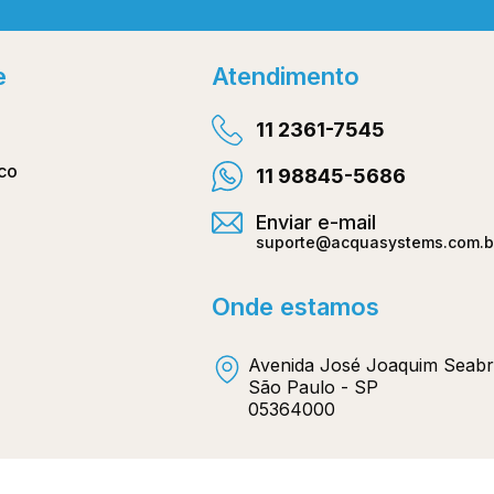
Facebo
e
Atendimento
11 2361-7545
co
11 98845-5686
Enviar e-mail
suporte@acquasystems.com.b
Onde estamos
Avenida José Joaquim Seabr
São Paulo - SP
05364000